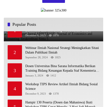
Popular Posts
Call for Paper Jurnal ARBITRASE: Journal of
1
Economics and Accounting Terakreditasi Sinta 5
December 6, 2023
1878
Webinar Ilmiah Nasional Strategi Meningkatkan Sitasi
2
Dalam Publikasi Ilmiah
September 28, 2024
1825
Dosen Universitas Bina Sarana Informatika Berikan
3
Training Bidang Keuangan Kepada Staf Kementerian
Transportasi dan Komunikasi Republik Demokratik
January 3, 2024
1412
Timor Leste
Workshop TIPS Review Artikel Ilmiah Bidang Sosial
4
Science
December 9, 2023
1378
Hampir 130 Peserta (Dosen dan Mahasiswa) Ikuti
5
Workshop TIPS Cepat Menulis, 2 Hari Jadi Manuskrip