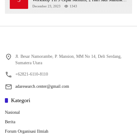
(Artikel Ilmiah)
December 23, 2023
1343
Jl. Besar Namorambe, P. Mansion, MM No 14, Deli Serdang,
Sumatera Utara
+62821-6110-8110
adaresearch.center@gmail.com
Kategori
Nasional
Berita
Forum Organisasi Ilmiah