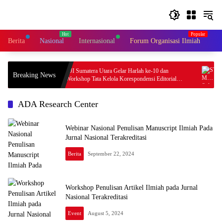
Skip
to
content
Berita
Nasional
Internasional
Forum Organisasi Ilmiah
In
Umum RJI
RJI Sumatera Utara Gelar Harlah ke-10 dan
STI
Breaking News
 Jakarta
Workshop Tata Kelola Korespondensi Editorial
Mala
Board Jurnal Ilmiah di UIN Sumatera Utara
Bibl
ADA Research Center
Webinar Nasional Penulisan Manuscript Ilmiah Pada
Jurnal Nasional Terakreditasi
Berita
September 22, 2024
Workshop Penulisan Artikel Ilmiah pada Jurnal
Nasional Terakreditasi
Event
August 5, 2024