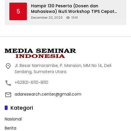
Hampir 130 Peserta (Dosen dan
5
Mahasiswa) Ikuti Workshop TIPS Cepat
Menulis, 2 Hari Jadi Manuskrip (Artikel
December 23, 2023
1341
Ilmiah)
Jl. Besar Namorambe, P. Mansion, MM No 14, Deli
Serdang, Sumatera Utara
+62821-6110-8110
adaresearch.center@gmail.com
Kategori
Nasional
Berita