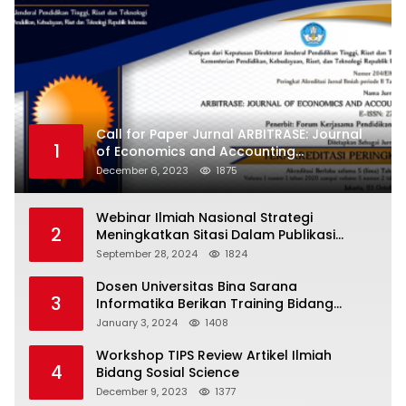
Call for Paper Jurnal ARBITRASE: Journal
1
of Economics and Accounting
Terakreditasi Sinta 5
December 6, 2023
1875
Webinar Ilmiah Nasional Strategi
2
Meningkatkan Sitasi Dalam Publikasi
Ilmiah
September 28, 2024
1824
Dosen Universitas Bina Sarana
3
Informatika Berikan Training Bidang
Keuangan Kepada Staf Kementerian
January 3, 2024
1408
Transportasi dan Komunikasi Republik
Demokratik Timor Leste
Workshop TIPS Review Artikel Ilmiah
4
Bidang Sosial Science
December 9, 2023
1377