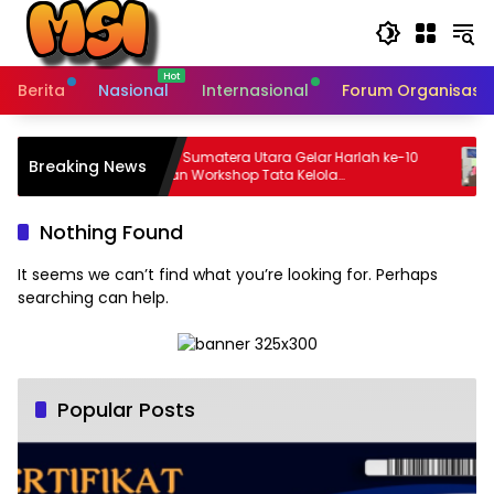
Skip
to
content
Berita
Nasional
Internasional
Forum Organisasi 
i Ketua
RJI Sumatera Utara Gelar Harlah ke-10
Breaking News
alam
dan Workshop Tata Kelola
Korespondensi Editorial Board Jurnal
B
Ilmiah di UIN Sumatera Utara
Nothing Found
It seems we can’t find what you’re looking for. Perhaps
searching can help.
Popular Posts