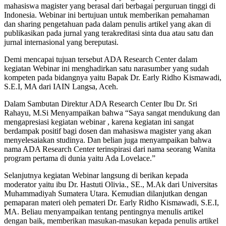
mahasiswa magister yang berasal dari berbagai perguruan tinggi di
Indonesia. Webinar ini bertujuan untuk memberikan pemahaman
dan sharing pengetahuan pada dalam penulis artikel yang akan di
publikasikan pada jurnal yang terakreditasi sinta dua atau satu dan
jurnal internasional yang bereputasi.
Demi mencapai tujuan tersebut ADA Research Center dalam
kegiatan Webinar ini menghadirkan satu narasumber yang sudah
kompeten pada bidangnya yaitu Bapak Dr. Early Ridho Kismawadi,
S.E.I, MA dari IAIN Langsa, Aceh.
Dalam Sambutan Direktur ADA Research Center Ibu Dr. Sri
Rahayu, M.Si Menyampaikan bahwa “Saya sangat mendukung dan
mengapresiasi kegiatan webinar , karena kegiatan ini sangat
berdampak positif bagi dosen dan mahasiswa magister yang akan
menyelesaiakan studinya. Dan belian juga menyampaikan bahwa
nama ADA Research Center terinspirasi dari nama seorang Wanita
program pertama di dunia yaitu Ada Lovelace.”
Selanjutnya kegiatan Webinar langsung di berikan kepada
moderator yaitu ibu Dr. Hastuti Olivia., SE., M.Ak dari Universitas
Muhammadiyah Sumatera Utara. Kemudian dilanjutkan dengan
pemaparan materi oleh pemateri Dr. Early Ridho Kismawadi, S.E.I,
MA. Beliau menyampaikan tentang pentingnya menulis artikel
dengan baik, memberikan masukan-masukan kepada penulis artikel