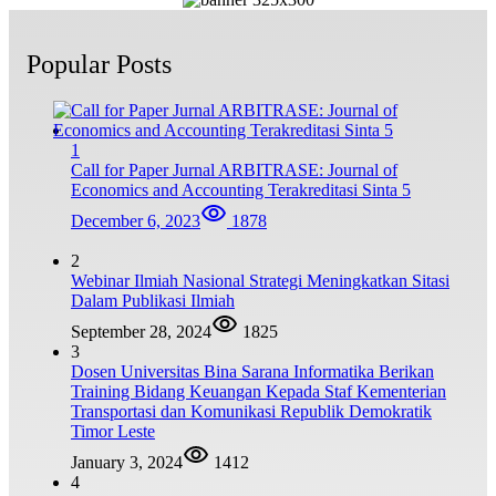
Popular Posts
1
Call for Paper Jurnal ARBITRASE: Journal of
Economics and Accounting Terakreditasi Sinta 5
December 6, 2023
1878
2
Webinar Ilmiah Nasional Strategi Meningkatkan Sitasi
Dalam Publikasi Ilmiah
September 28, 2024
1825
3
Dosen Universitas Bina Sarana Informatika Berikan
Training Bidang Keuangan Kepada Staf Kementerian
Transportasi dan Komunikasi Republik Demokratik
Timor Leste
January 3, 2024
1412
4