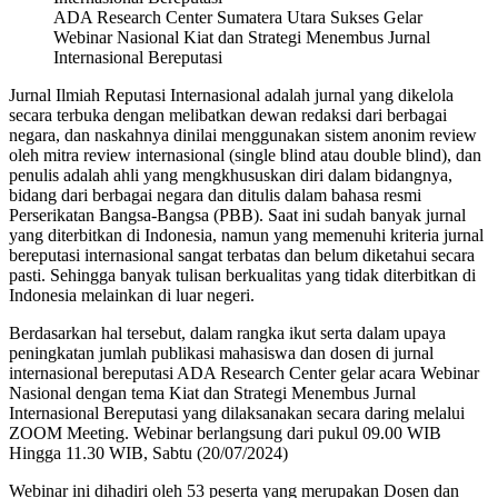
ADA Research Center Sumatera Utara Sukses Gelar
Webinar Nasional Kiat dan Strategi Menembus Jurnal
Internasional Bereputasi
Jurnal Ilmiah Reputasi Internasional adalah jurnal yang dikelola
secara terbuka dengan melibatkan dewan redaksi dari berbagai
negara, dan naskahnya dinilai menggunakan sistem anonim review
oleh mitra review internasional (single blind atau double blind), dan
penulis adalah ahli yang mengkhususkan diri dalam bidangnya,
bidang dari berbagai negara dan ditulis dalam bahasa resmi
Perserikatan Bangsa-Bangsa (PBB). Saat ini sudah banyak jurnal
yang diterbitkan di Indonesia, namun yang memenuhi kriteria jurnal
bereputasi internasional sangat terbatas dan belum diketahui secara
pasti. Sehingga banyak tulisan berkualitas yang tidak diterbitkan di
Indonesia melainkan di luar negeri.
Berdasarkan hal tersebut, dalam rangka ikut serta dalam upaya
peningkatan jumlah publikasi mahasiswa dan dosen di jurnal
internasional bereputasi ADA Research Center gelar acara Webinar
Nasional dengan tema Kiat dan Strategi Menembus Jurnal
Internasional Bereputasi yang dilaksanakan secara daring melalui
ZOOM Meeting. Webinar berlangsung dari pukul 09.00 WIB
Hingga 11.30 WIB, Sabtu (20/07/2024)
Webinar ini dihadiri oleh 53 peserta yang merupakan Dosen dan