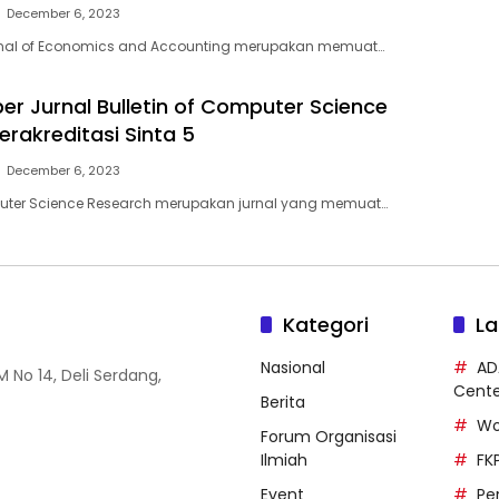
December 6, 2023
rnal of Economics and Accounting merupakan memuat…
per Jurnal Bulletin of Computer Science
erakreditasi Sinta 5
December 6, 2023
puter Science Research merupakan jurnal yang memuat…
Kategori
La
Nasional
AD
 No 14, Deli Serdang,
Cente
Berita
Wo
Forum Organisasi
Ilmiah
FK
Event
Pe