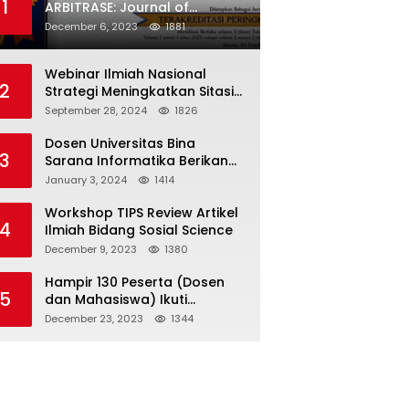
1
ARBITRASE: Journal of
Economics and Accounting
December 6, 2023
1881
Terakreditasi Sinta 5
Webinar Ilmiah Nasional
2
Strategi Meningkatkan Sitasi
Dalam Publikasi Ilmiah
September 28, 2024
1826
Dosen Universitas Bina
3
Sarana Informatika Berikan
Training Bidang Keuangan
January 3, 2024
1414
Kepada Staf Kementerian
Transportasi dan Komunikasi
Workshop TIPS Review Artikel
4
Republik Demokratik Timor
Ilmiah Bidang Sosial Science
Leste
December 9, 2023
1380
Hampir 130 Peserta (Dosen
5
dan Mahasiswa) Ikuti
Workshop TIPS Cepat Menulis,
December 23, 2023
1344
2 Hari Jadi Manuskrip (Artikel
Ilmiah)