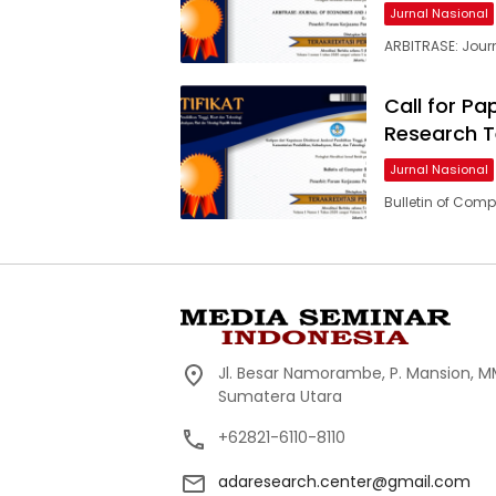
Jurnal Nasional
ARBITRASE: Jou
Call for Pa
Research T
Jurnal Nasional
Bulletin of Com
Jl. Besar Namorambe, P. Mansion, MM
Sumatera Utara
+62821-6110-8110
adaresearch.center@gmail.com