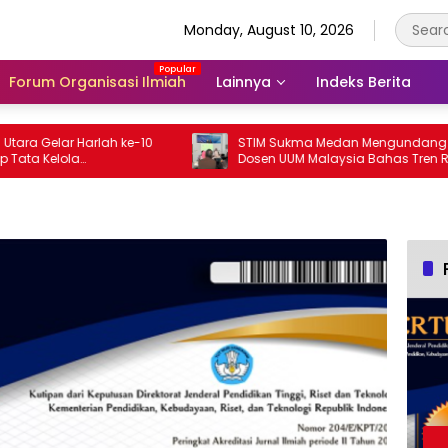
Monday, August 10, 2026
Forum Organisasi Ilmiah
Lainnya
Indeks Berita
Gelar Harlah ke-10
STIM Sukma Medan Mengundang 2
Kelola
Dosen UUM Malaysia Bahas Tren Riset
rial Board Jurnal
Bahasa Berbasis Bibliometrik
era Utara