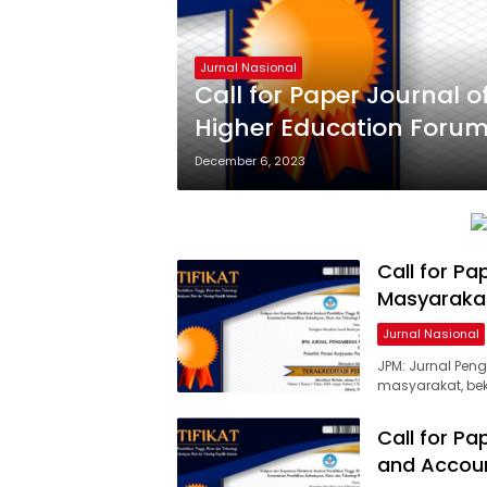
Jurnal Nasional
Call for Paper Journal of
Higher Education Forum 
December 6, 2023
Call for Pa
Masyarakat
Jurnal Nasional
JPM: Jurnal Pe
masyarakat, be
Call for Pa
and Accoun