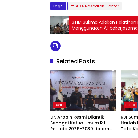
Tags:
ADA Research Center
STIM Sukma Adakan Pelatihan 
Menggunakan AI, bekerjasama
Related Posts
Berita
Berita
Dr. Arbain Resmi Dilantik
RJI Sum
Sebagai Ketua Umum RJI
Harlah
Periode 2026-2030 dalam
Tata K
Upacara Formal di Jakarta
Editori