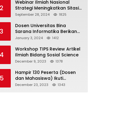
Webinar Ilmiah Nasional
2
Strategi Meningkatkan Sitasi
Dalam Publikasi Ilmiah
September 28, 2024
1825
Dosen Universitas Bina
3
Sarana Informatika Berikan
Training Bidang Keuangan
January 3, 2024
1412
Kepada Staf Kementerian
Transportasi dan Komunikasi
Workshop TIPS Review Artikel
4
Republik Demokratik Timor
Ilmiah Bidang Sosial Science
Leste
December 9, 2023
1378
Hampir 130 Peserta (Dosen
5
dan Mahasiswa) Ikuti
Workshop TIPS Cepat Menulis,
December 23, 2023
1343
2 Hari Jadi Manuskrip (Artikel
Ilmiah)