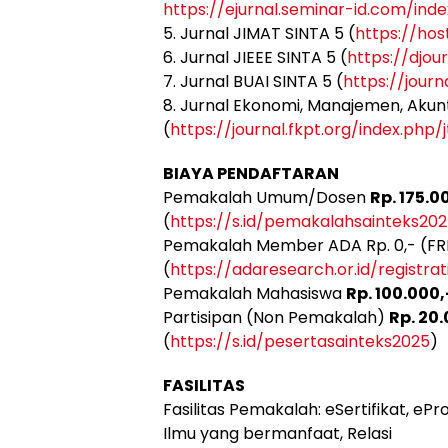
https://ejurnal.seminar-id.com/ind
5. Jurnal JIMAT SINTA 5 (
https://hos
6. Jurnal JIEEE SINTA 5 (
https://djou
7. Jurnal BUAI SINTA 5 (
https://journ
8. Jurnal Ekonomi, Manajemen, Akun
(
https://journal.fkpt.org/index.php/
BIAYA PENDAFTARAN
Pemakalah Umum/Dosen
Rp. 175.0
(
https://s.id/pemakalahsainteks20
Pemakalah Member ADA Rp. 0,- (FRE
(
https://adaresearch.or.id/registr
Pemakalah Mahasiswa
Rp. 100.000
Partisipan (Non Pemakalah)
Rp. 20
(
https://s.id/pesertasainteks2025
)
FASILITAS
Fasilitas Pemakalah: eSertifikat, ePr
Ilmu yang bermanfaat, Relasi