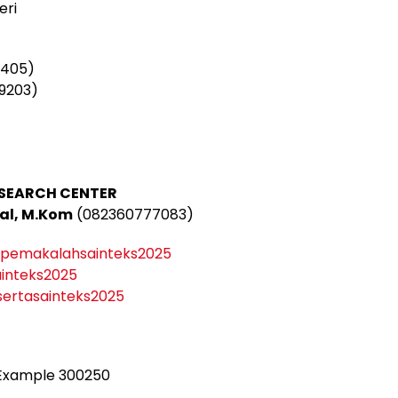
eri
8405)
09203)
SEARCH CENTER
zal, M.Kom
(082360777083)
d/pemakalahsainteks2025
sainteks2025
esertasainteks2025