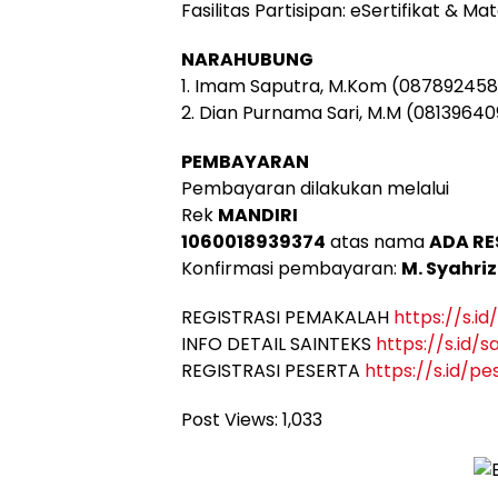
Fasilitas Partisipan: eSertifikat & Mat
NARAHUBUNG
1. Imam Saputra, M.Kom (08789245
2. Dian Purnama Sari, M.M (0813964
PEMBAYARAN
Pembayaran dilakukan melalui
Rek
MANDIRI
1060018939374
atas nama
ADA RE
Konfirmasi pembayaran:
M. Syahri
REGISTRASI PEMAKALAH
https://s.i
INFO DETAIL SAINTEKS
https://s.id/
REGISTRASI PESERTA
https://s.id/p
Post Views:
1,033