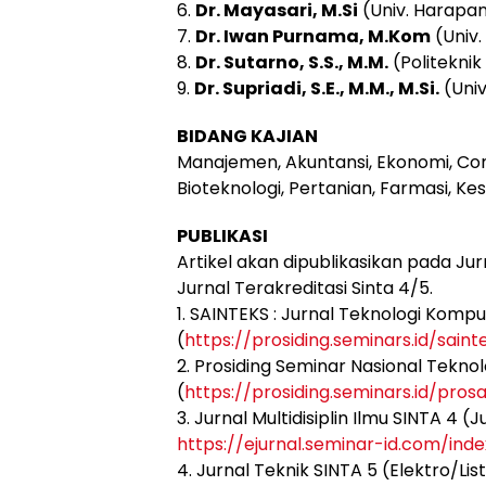
6.
Dr. Mayasari, M.Si
(Univ. Harapa
7.
Dr. Iwan Purnama, M.Kom
(Univ.
8.
Dr. Sutarno, S.S., M.M.
(Politekni
9.
Dr. Supriadi, S.E., M.M., M.Si.
(Univ
BIDANG KAJIAN
Manajemen, Akuntansi, Ekonomi, Com
Bioteknologi, Pertanian, Farmasi, Ke
PUBLIKASI
Artikel akan dipublikasikan pada Jur
Jurnal Terakreditasi Sinta 4/5.
1. SAINTEKS : Jurnal Teknologi Kompu
(
https://prosiding.seminars.id/saint
2. Prosiding Seminar Nasional Tekno
(
https://prosiding.seminars.id/pros
3. Jurnal Multidisiplin Ilmu SINTA 4 
https://ejurnal.seminar-id.com/inde
4. Jurnal Teknik SINTA 5 (Elektro/Li