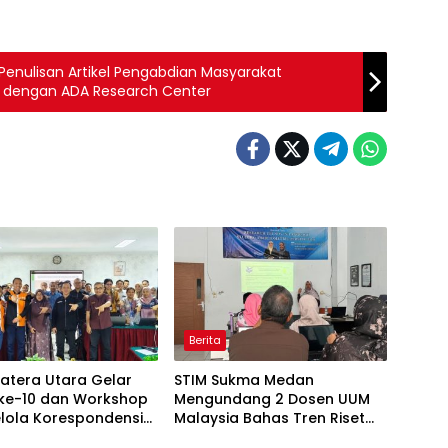
Penulisan Artikel Pengabdian Masyarakat
 dengan ADA Research Center
Berita
atera Utara Gelar
STIM Sukma Medan
 ke-10 dan Workshop
Mengundang 2 Dosen UUM
elola Korespondensi
Malaysia Bahas Tren Riset
al Board Jurnal Ilmiah
Bahasa Berbasis Bibliometrik