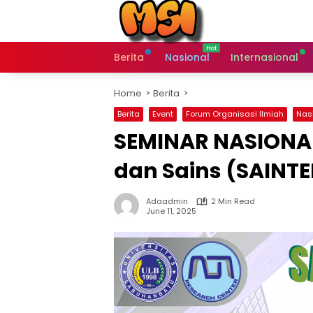
Skip
to
content
Berita
Nasional
Internasional
Home
Berita
Berita
Event
Forum Organisasi Ilmiah
Nas
SEMINAR NASIONAL
dan Sains (SAINTE
Adaadmin
2 Min Read
June 11, 2025