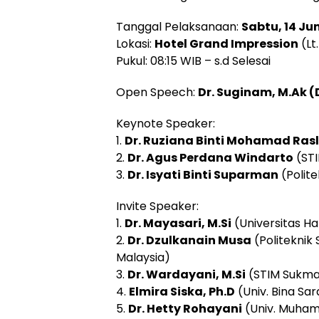
Tanggal Pelaksanaan:
Sabtu, 14 Ju
Lokasi:
Hotel Grand Impression
(Lt.
Pukul: 08:15 WIB – s.d Selesai
Open Speech:
Dr. Suginam, M.Ak (
Keynote Speaker:
1.
Dr. Ruziana Binti Mohamad Rasl
2.
Dr. Agus Perdana Windarto
(STI
3.
Dr. Isyati Binti Suparman
(Polite
Invite Speaker:
1.
Dr. Mayasari, M.Si
(
Universitas H
2.
Dr. Dzulkanain Musa
(
Politeknik
Malaysia)
3.
Dr. Wardayani, M.Si
(
STIM Sukma
4.
Elmira Siska, Ph.D
(
Univ. Bina Sa
5.
Dr. Hetty Rohayani
(
Univ. Muham