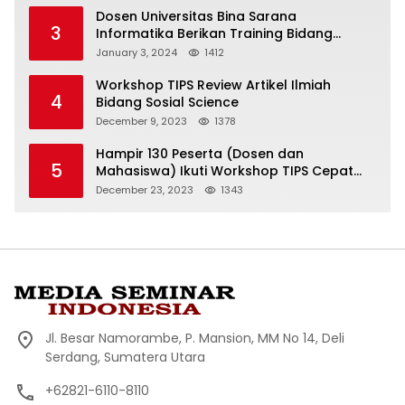
Dosen Universitas Bina Sarana
3
Informatika Berikan Training Bidang
Keuangan Kepada Staf Kementerian
January 3, 2024
1412
Transportasi dan Komunikasi Republik
Demokratik Timor Leste
Workshop TIPS Review Artikel Ilmiah
4
Bidang Sosial Science
December 9, 2023
1378
Hampir 130 Peserta (Dosen dan
5
Mahasiswa) Ikuti Workshop TIPS Cepat
Menulis, 2 Hari Jadi Manuskrip (Artikel
December 23, 2023
1343
Ilmiah)
Jl. Besar Namorambe, P. Mansion, MM No 14, Deli
Serdang, Sumatera Utara
+62821-6110-8110