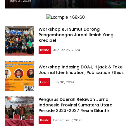
Korespondensi Editorial Board
June 21, 2026
Jurnal Ilmiah di UIN Sumatera
Utara
Workshop RJI Sumut Dorong
Pengembangan Jurnal Ilmiah Yang
Kredibel
Berita
August 25, 2024
Workshop Indexing DOAJ, Hijack & Fake
Journal Identification, Publication Ethics
Event
July 30, 2024
Pengurus Daerah Relawan Jurnal
Indonesia Provinsi Sumatera Utara
Periode 2023-2027 Resmi Dilantik
Berita
December 7, 2023