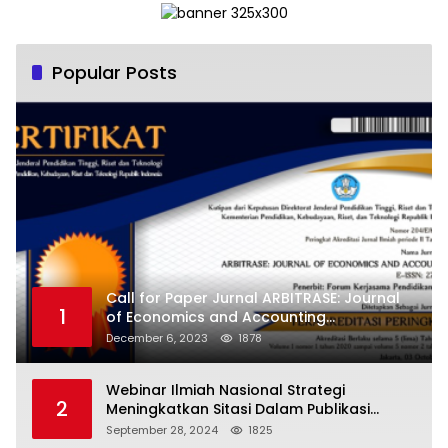
Popular Posts
Call for Paper Jurnal ARBITRASE: Journal
1
of Economics and Accounting
Terakreditasi Sinta 5
December 6, 2023
1878
Webinar Ilmiah Nasional Strategi
2
Meningkatkan Sitasi Dalam Publikasi
Ilmiah
September 28, 2024
1825